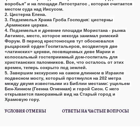
воробья’’ и на площади Литостратос , которая считается 
местом суда над Иисусом.
2. Цистерна Елена.
3. Подземелья Храма Гроба Господня: цистерны 
,Армянские церкви.
4. Подземелья и древние площади Мористана - рынка 
Автимос, место, которое некогда занимал римский 
Форум. В период крестоносцев тут обосновался 
рыцарский орден Госпитальеров, воздвигнув две 
«латинских» церкви, посвященных деве Марии и 
колоссальный гостеприимный дом-госпиталь для 
христианских паломников. Все, что осталось от этих 
времен, теперь сокрыто под землей. 
5. Завершим экскурсию на самом длинном в Израиле 
подвесном мосту, который протянулся на 202 метра 
между двумя известными из Библии местами: ущельем 
Бен-Хинном (Геенна Огненная) и горой Сион. С него 
открывается панорамный вид на Старый город и 
Храмовую гору.
УСЛОВИЯ ОТМЕНЫ
ОТВЕТЫ НА ЧАСТЫЕ ВОПРОСЫ