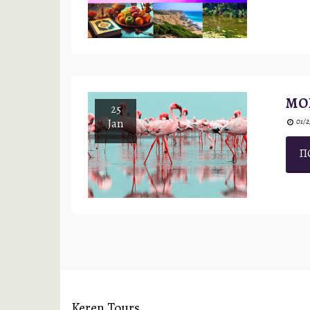
МО
25
Jan
01/2
П
Keren Tours