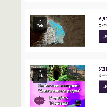
АД
15
Feb
02/1
П
УД
15
Feb
02/1
П