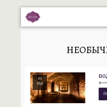
НЕОБЫЧН
ПО
01
Mar
03/0
П